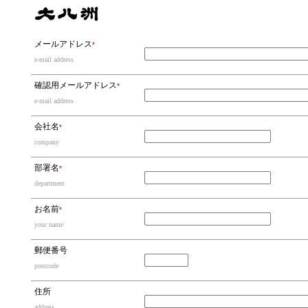
メールアドレス
*
e-mail address
確認用メールアドレス
*
e-mail address
会社名
*
company
部署名
*
department
お名前
*
your name
郵便番号
postcode
住所
address